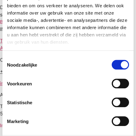
bieden en om ons verkeer te analyseren. We delen ook
Dé daglicht studio van Eindhoven en omgeving voor gave
informatie over uw gebruik van onze site met onze
shoots en inspirerende meetings.
sociale media-, advertentie- en analysepartners die deze
BOOK YOUR SPOT
informatie kunnen combineren met andere informatie die
INFORMATIE
u aan hen hebt verstrekt of die zij hebben verzameld via
Tarieven
uw gebruik van hun diensten.
Algemene voorwaarden
Consent
CONTACT
Noodzakelijke
Selection
+31 6 15 69 76
05
info@daglichtstudiospot.nl
Voorkeuren
ADRES
Statistische
Toterfout 29
5507 RD Veldhoven
Marketing
Instagram